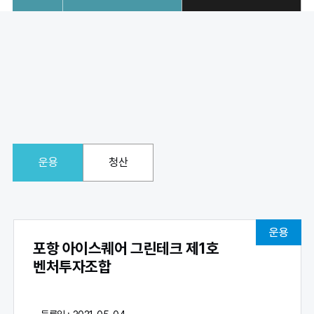
운용
청산
운용
포항 아이스퀘어 그린테크 제1호
벤처투자조합