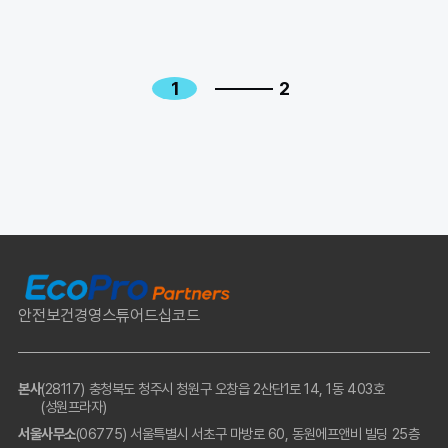
1
2
안전보건경영
스튜어드십코드
본사
(28117) 충청북도 청주시 청원구 오창읍 2산단1로 14, 1동 403호
(성원프라자)
서울사무소
(06775) 서울특별시 서초구 마방로 60, 동원에프앤비 빌딩 25층